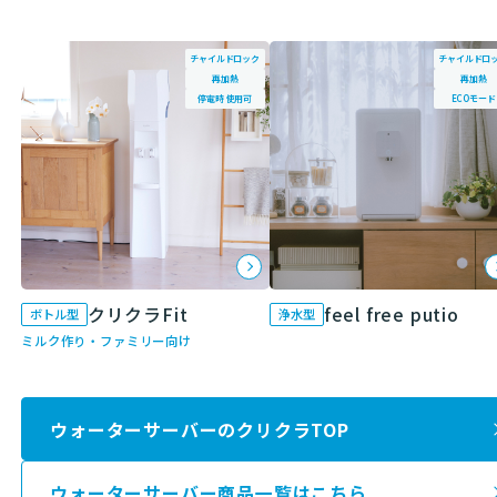
チャイルドロック
チャイルドロ
再加熱
再加熱
停電時 使用可
ECOモード
クリクラFit
feel free putio
ボトル型
浄水型
ミルク作り・ファミリー向け
ウォーターサーバーのクリクラTOP
ウォーターサーバー商品一覧はこちら