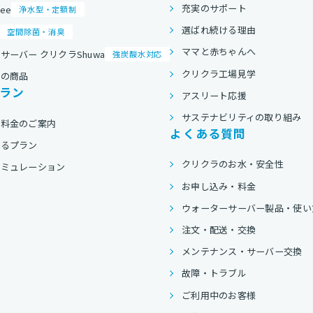
充実のサポート
ree
浄水型・定額制
選ばれ続ける理由
空間除菌・消臭
ママと赤ちゃんへ
サーバー クリクラShuwa
強炭酸水対応
クリクラ工場見学
他の商品
ラン
アスリート応援
サステナビリティの取り組み
用料金のご案内
よくある質問
べるプラン
クリクラのお水・安全性
シミュレーション
お申し込み・料金
ウォーターサーバー製品・使い
注文・配送・交換
メンテナンス・サーバー交換
故障・トラブル
ご利用中のお客様