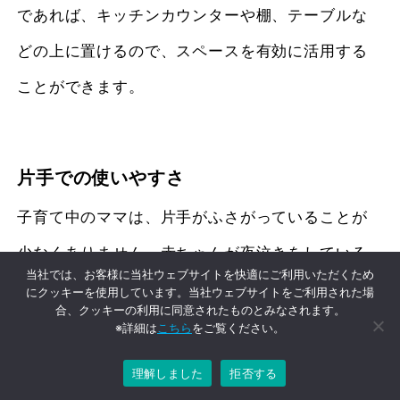
であれば、キッチンカウンターや棚、テーブルな
どの上に置けるので、スペースを有効に活用する
ことができます。
片手での使いやすさ
子育て中のママは、片手がふさがっていることが
少なくありません。赤ちゃんが夜泣きをしている
当社では、お客様に当社ウェブサイトを快適にご利用いただくため
ときなどは、抱っこしながらミルクをつくらなけ
にクッキーを使用しています。当社ウェブサイトをご利用された場
合、クッキーの利用に同意されたものとみなされます。
ればならないケースもあるでしょう。
※詳細は
こちら
をご覧ください。
理解しました
拒否する
ウォーターサーバーを赤ちゃんのミルクづくりに