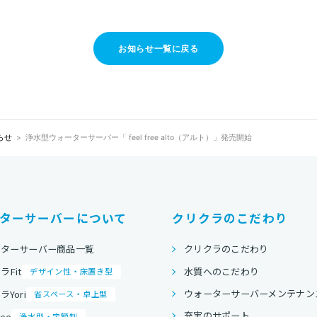
お知らせ一覧に戻る
らせ
浄水型ウォーターサーバー「 feel free alto（アルト）」発売開始
ターサーバーについて
クリクラのこだわり
ーターサーバー商品一覧
クリクラのこだわり
水質へのこだわり
ラFit
デザイン性・床置き型
ウォーターサーバーメンテナン
Yori
省スペース・卓上型
充実のサポート
ree
浄水型・定額制