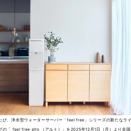
び、浄水型ウォーターサーバー「feel free」シリーズの新たなラ
「 feel free alto （アルト）」を2025年12月1日（月）より