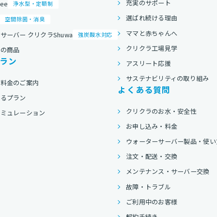
充実のサポート
ree
浄水型・定額制
選ばれ続ける理由
空間除菌・消臭
ママと赤ちゃんへ
サーバー クリクラShuwa
強炭酸水対応
クリクラ工場見学
他の商品
ラン
アスリート応援
サステナビリティの取り組み
用料金のご案内
よくある質問
べるプラン
クリクラのお水・安全性
シミュレーション
お申し込み・料金
ウォーターサーバー製品・使い
注文・配送・交換
メンテナンス・サーバー交換
故障・トラブル
ご利用中のお客様
解約手続き