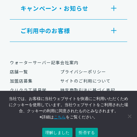
キャンペーン・お知らせ
ご利用中のお客様
ウォーターサーバー記事
会社案内
店舗一覧
プライバシーポリシー
加盟店募集
サイトのご利用について
クリクラ工場見学
特定商取引法に基づく表記
当社では、お客様に当社ウェブサイトを快適にご利用いただくため
にクッキーを使用しています。当社ウェブサイトをご利用された場
合、クッキーの利用に同意されたものとみなされます。
Copyright © NAC Co., Ltd. All Rights Reserved.
※詳細は
こちら
をご覧ください。
ウォーターサーバーはクリクラ
理解しました
拒否する