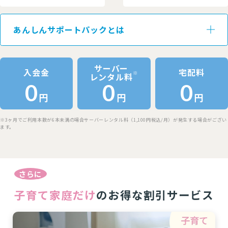
あんしんサポートパックとは
サーバー
入会金
宅配料
※
レンタル料
0
0
0
円
円
円
※3ヶ月でご利用本数が6本未満の場合サーバーレンタル料（1,100円税込/月）が発生する場合がござい
ます。
クリクラが提供する子育て家庭向けのお得な割引サービス
さらに
子育て家庭だけ
のお得な割引サービス