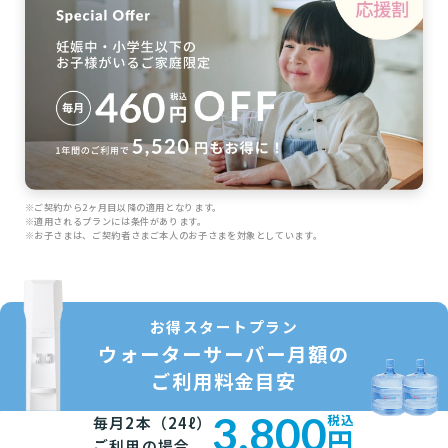
※ご契約から2ヶ月目以降の適用となります。
※適用されるプランには条件があります。
※お子さまは、ご契約者さまご本人のお子さまを対象としています。
お得スタートプラン
ウォーターサーバー月額の
ご利用料金目安
3,800
税込
毎月2本（24ℓ）
円
ご利用の場合