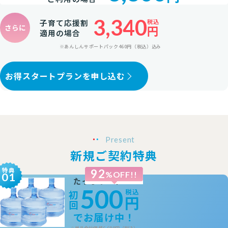
3,340
子育て応援割
税込
さらに
円
適用の場合
※
あんしんサポートパック460円（税込）込み
お得スタートプランを申し込む
Present
新規ご契約特典
特典
92
%OFF!!
01
4
48ℓ
本
たっぷり
500
税込
初
円
回
でお届け中！
※
単品合計価格6,680円（税込）