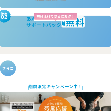
特典
初月無料でさらにお得！
02
あんしん
無料
初
月
サポートパック
さらに
期間限定キャンペーン中！