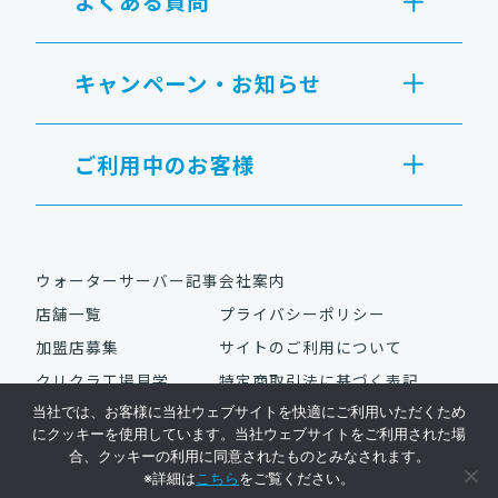
よくある質問
キャンペーン・お知らせ
ご利用中のお客様
ウォーターサーバー記事
会社案内
店舗一覧
プライバシーポリシー
加盟店募集
サイトのご利用について
クリクラ工場見学
特定商取引法に基づく表記
当社では、お客様に当社ウェブサイトを快適にご利用いただくため
にクッキーを使用しています。当社ウェブサイトをご利用された場
合、クッキーの利用に同意されたものとみなされます。
Copyright © NAC Co., Ltd. All Rights Reserved.
※詳細は
こちら
をご覧ください。
ウォーターサーバーはクリクラ