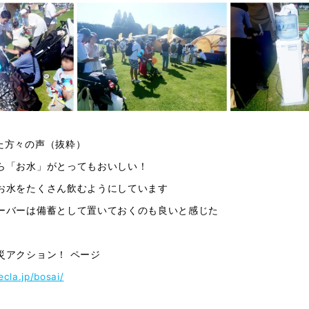
た方々の声（抜粋）
ら「お水」がとってもおいしい！
お水をたくさん飲むようにしています
ーバーは備蓄として置いておくのも良いと感じた
災アクション！ ページ
cla.jp/bosai/