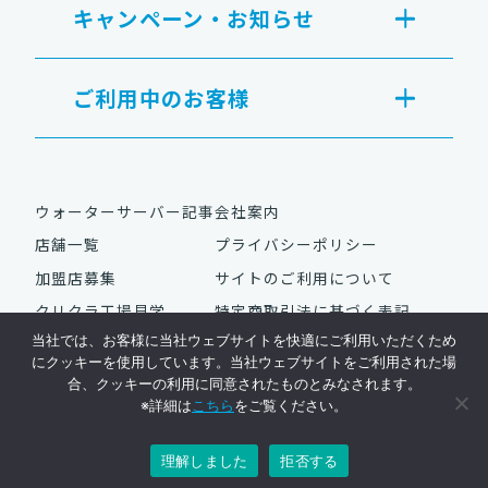
キャンペーン・お知らせ
ご利用中のお客様
ウォーターサーバー記事
会社案内
店舗一覧
プライバシーポリシー
加盟店募集
サイトのご利用について
クリクラ工場見学
特定商取引法に基づく表記
当社では、お客様に当社ウェブサイトを快適にご利用いただくため
にクッキーを使用しています。当社ウェブサイトをご利用された場
合、クッキーの利用に同意されたものとみなされます。
Copyright © NAC Co., Ltd. All Rights Reserved.
※詳細は
こちら
をご覧ください。
ウォーターサーバーはクリクラ
理解しました
拒否する