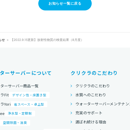
お知らせ一覧に戻る
らせ
【2022.9.15更新】放射性物質の検査結果（8月度）
ターサーバーについて
クリクラのこだわり
ーターサーバー商品一覧
クリクラのこだわり
水質へのこだわり
ラFit
デザイン性・床置き型
ウォーターサーバーメンテナン
Yori
省スペース・卓上型
充実のサポート
ree
浄水型・定額制
選ばれ続ける理由
空間除菌・消臭