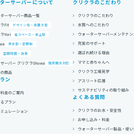
ターサーバーについて
クリクラのこだわり
ーターサーバー商品一覧
クリクラのこだわり
水質へのこだわり
ラFit
デザイン性・床置き型
ウォーターサーバーメンテナン
Yori
省スペース・卓上型
充実のサポート
ree
浄水型・定額制
選ばれ続ける理由
空間除菌・消臭
ママと赤ちゃんへ
サーバー クリクラShuwa
強炭酸水対応
クリクラ工場見学
他の商品
ラン
アスリート応援
サステナビリティの取り組み
用料金のご案内
よくある質問
べるプラン
クリクラのお水・安全性
シミュレーション
お申し込み・料金
ウォーターサーバー製品・使い