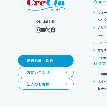
ウォー
ウォ
クリク
Official SNS
クリクラ
feel f
ZiACO
マルチ
その
新規お申し込み
料金プ
お問い合わせ
ご利
えら
法人のお客様
料金