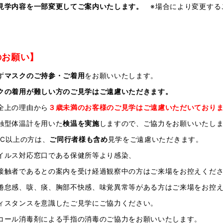
見学内容を一部変更してご案内いたします。
※場合により変更する
のお願い】
ず
マスクのご持参・ご着用
をお願いいたします。
クの着用が難しい方のご見学はご遠慮いただきます。
全上の理由から
３歳未満のお客様のご見学はご遠慮いただいており
触型体温計を用いた
検温を実施
しますので、ご協力をお願いいたし
5℃以上の方は、
ご同行者様も含め
見学をご遠慮いただきます。
イルス対応窓口である保健所等より感染、
接触者であるとの案内を受け経過観察中の方はご来場をお控えくだ
倦怠感、咳、痰、胸部不快感、味覚異常等がある方はご来場をお控
ィスタンスを意識したご見学にご協力ください。
コール消毒剤による手指の消毒のご協力をお願いいたします。