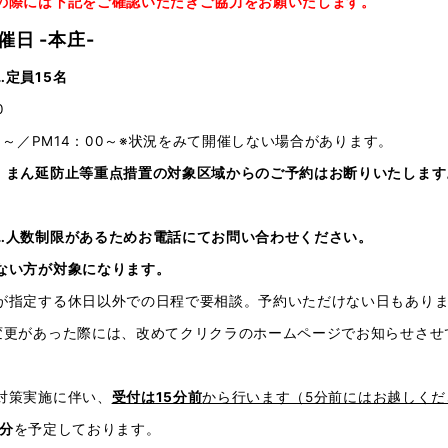
の際には下記をご確認いただきご協力をお願いたします。
催日 -本庄-
定員15名
0
00～／PM14：00～※状況をみて開催しない場合があります。
、まん延防止等重点措置の対象区域からのご予約はお断りいたします
…人数制限があるためお電話にてお問い合わせください。
ない方が対象になります。
が指定する休日以外での日程で要相談。予約いただけない日もあり
変更があった際には、改めてクリクラのホームページでお知らせさせ
対策実施に伴い、
受付は15分前
から行います（5分前にはお越しくだ
0分
を予定しております。