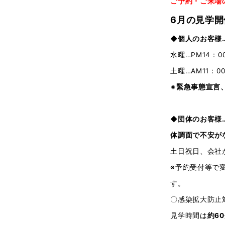
ご予約・ご来場
6月の見学開
◆個人のお客様…
水曜…PM14：0
土曜…AM11：
※緊急事態宣言
◆団体のお客様
体調面で不安が
土日祝日、会社
※予約受付等で
す。
〇感染拡大防止
見学時間は
約6