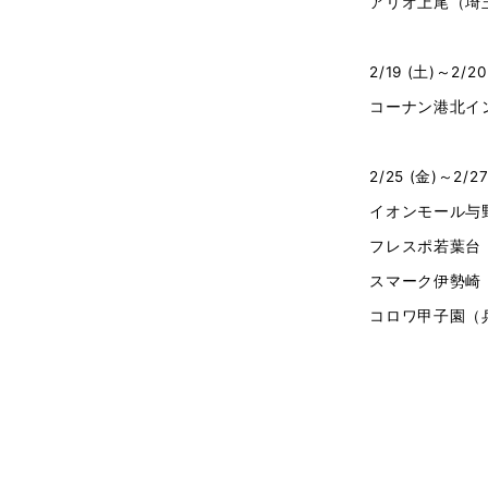
アリオ上尾（埼
2/19 (土)～2/20
コーナン港北イ
2/25 (金)～2/27
イオンモール与
フレスポ若葉台
スマーク伊勢崎
コロワ甲子園（