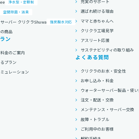
充実のサポート
ree
浄水型・定額制
選ばれ続ける理由
空間除菌・消臭
ママと赤ちゃんへ
サーバー クリクラShuwa
強炭酸水対応
クリクラ工場見学
他の商品
ラン
アスリート応援
サステナビリティの取り組み
用料金のご案内
よくある質問
べるプラン
クリクラのお水・安全性
シミュレーション
お申し込み・料金
ウォーターサーバー製品・使い
注文・配送・交換
メンテナンス・サーバー交換
故障・トラブル
ご利用中のお客様
解約手続き