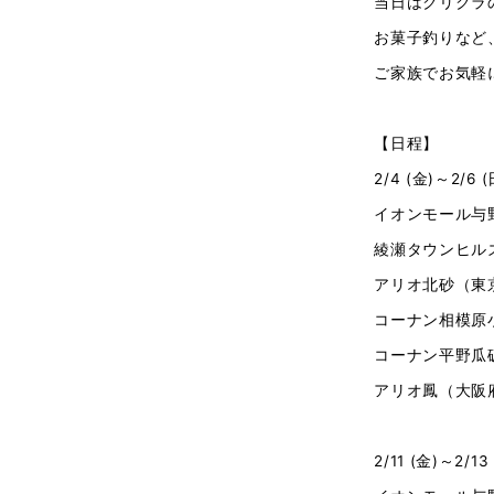
当日はクリクラ
お菓子釣りなど
ご家族でお気軽
【日程】
2/4 (金)～2/6 (
イオンモール与
綾瀬タウンヒル
アリオ北砂（東
コーナン相模原
コーナン平野瓜
アリオ鳳（大阪
2/11 (金)～2/13