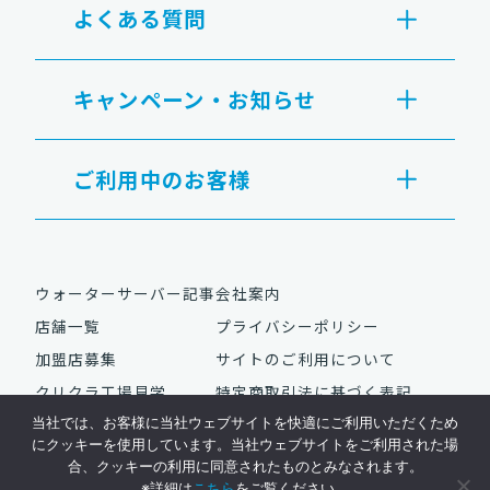
よくある質問
キャンペーン・お知らせ
ご利用中のお客様
ウォーターサーバー記事
会社案内
店舗一覧
プライバシーポリシー
加盟店募集
サイトのご利用について
クリクラ工場見学
特定商取引法に基づく表記
当社では、お客様に当社ウェブサイトを快適にご利用いただくため
にクッキーを使用しています。当社ウェブサイトをご利用された場
合、クッキーの利用に同意されたものとみなされます。
Copyright © NAC Co., Ltd. All Rights Reserved.
※詳細は
こちら
をご覧ください。