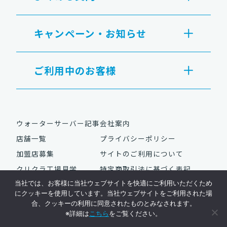
キャンペーン・お知らせ
ご利用中のお客様
ウォーターサーバー記事
会社案内
店舗一覧
プライバシーポリシー
加盟店募集
サイトのご利用について
クリクラ工場見学
特定商取引法に基づく表記
当社では、お客様に当社ウェブサイトを快適にご利用いただくため
にクッキーを使用しています。当社ウェブサイトをご利用された場
合、クッキーの利用に同意されたものとみなされます。
Copyright © NAC Co., Ltd. All Rights Reserved.
※詳細は
こちら
をご覧ください。
ウォーターサーバーはクリクラ