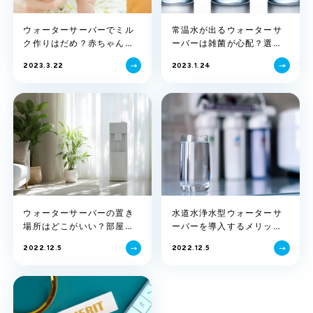
ウォーターサーバーでミル
常温水が出るウォーターサ
ク作りはだめ？赤ちゃんの
ーバーは雑菌が心配？選び
ミルク作りの注意点を解説
方のポイントを解説
2023.3.22
2023.1.24
ウォーターサーバーの置き
水道水浄水型ウォーターサ
場所はどこがいい？部屋別
ーバーを導入するメリッ
にポイントを解説！
ト・デメリットとは？後悔
2022.12.5
2022.12.5
しない選び方も解説！