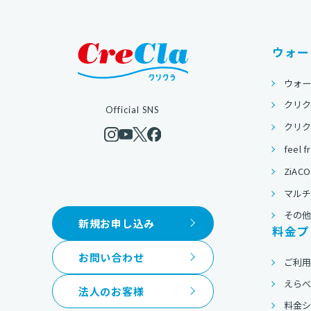
ウォー
ウォ
クリク
Official SNS
クリクラ
feel f
ZiACO
マルチ
その
新規お申し込み
料金プ
お問い合わせ
ご利
えら
法人のお客様
料金