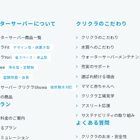
ターサーバーについて
クリクラのこだわり
ーターサーバー商品一覧
クリクラのこだわり
水質へのこだわり
ラFit
デザイン性・床置き型
ウォーターサーバーメンテナン
Yori
省スペース・卓上型
充実のサポート
ree
浄水型・定額制
選ばれ続ける理由
空間除菌・消臭
ママと赤ちゃんへ
サーバー クリクラShuwa
強炭酸水対応
クリクラ工場見学
他の商品
ラン
アスリート応援
サステナビリティの取り組み
用料金のご案内
よくある質問
べるプラン
クリクラのお水・安全性
シミュレーション